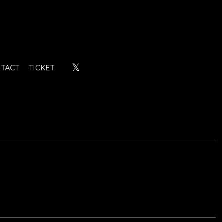
𝕏
TACT
TICKET
！