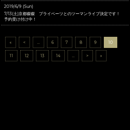
2019/6/9 (Sun)
7/13(土)京都磔磔 プライベーツとのツーマンライブ決定です！
予約受け付け中！
«
<
...
6
7
8
9
10
11
12
13
14
...
>
»